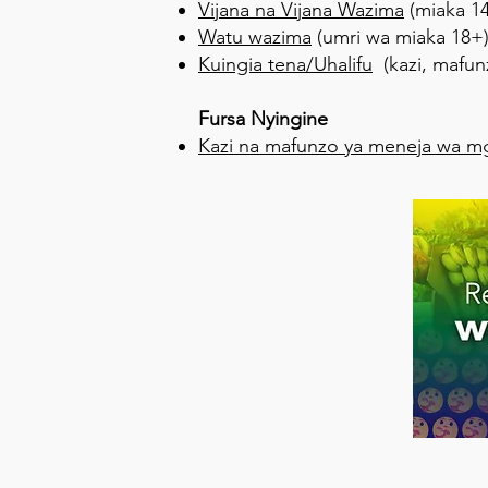
Vijana na Vijana Wazima
(miaka 14
Watu wazima
(umri wa miaka 18+
Kuingia tena/Uhalifu
(kazi, mafun
Fursa Nyingine
Kazi na mafunzo ya meneja wa 