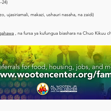
-24)
)
zo, ujasiriamali, makazi, ushauri nasaha, na zaidi)
mgahawa
, na fursa ya kufungua biashara na Chuo Kikuu c