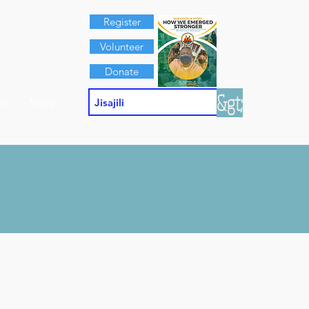
Register
Volunteer
Donate
&gt;
si
More...