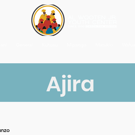
ani
General
Kuhusu
Mipango
Matukio
Wafua
Ajira
unzo